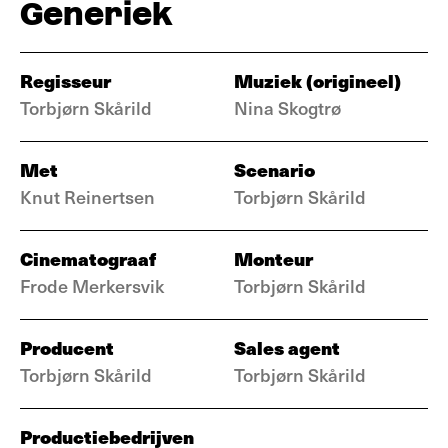
Generiek
Regisseur
Muziek (origineel)
Torbjørn Skårild
Nina Skogtrø
Met
Scenario
Knut Reinertsen
Torbjørn Skårild
Cinematograaf
Monteur
Frode Merkersvik
Torbjørn Skårild
Producent
Sales agent
Torbjørn Skårild
Torbjørn Skårild
Productiebedrijven