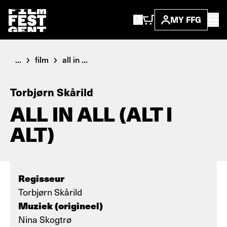
MY FFG
...
film
all in ...
Torbjørn Skårild
ALL IN ALL (ALT I
ALT)
Regisseur
Torbjørn Skårild
Muziek (origineel)
Nina Skogtrø