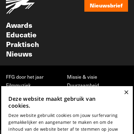
Nieuwsbrief
Nieuwsbrief
Awards
Educatie
Praktisch
Nieuws
FFG door het jaar
Missie & visie
Filmmuziek
Duurzaamheid
×
Partners
Jobs, stages &
Deze website maakt gebruik van
vrijwilligerswerk bij FFG
Press & Industry
cookies.
Contact
Film indienen
Deze website gebruikt cookies om jouw surfervaring
Privacy & Disclaimer
Film Fest Friends
gemakkelijker en aangenamer te maken en om de
inhoud van de website beter af te stemmen op jouw