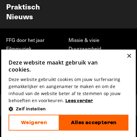
Praktisch
Nieuws
FFG door het jaar
Missie & visie
Filmmuziek
Duurzaamheid
×
Partners
Jobs, stages &
Deze website maakt gebruik van
vrijwilligerswerk bij FFG
Press & Industry
cookies.
Contact
Film indienen
Deze website gebruikt cookies om jouw surfervaring
Privacy & Disclaimer
Film Fest Friends
gemakkelijker en aangenamer te maken en om de
inhoud van de website beter af te stemmen op jouw
behoeften en voorkeuren.
Lees verder
Zelf instellen
Weigeren
Alles accepteren
hosted by
made by