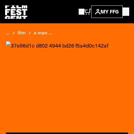
MY FFG
...
film
a man ...