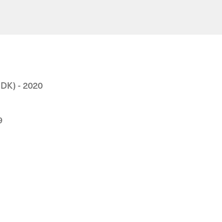
Emily W
2024
/DK) - 2020
9