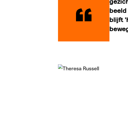
gezich
beeld 
blijft
beweg