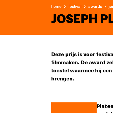
home
festival
awards
jo
JOSEPH P
Deze prijs is voor festi
filmmaken. De award zelf
toestel waarmee hij een
brengen.
Plate