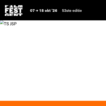
07
18 okt '26
53ste editie