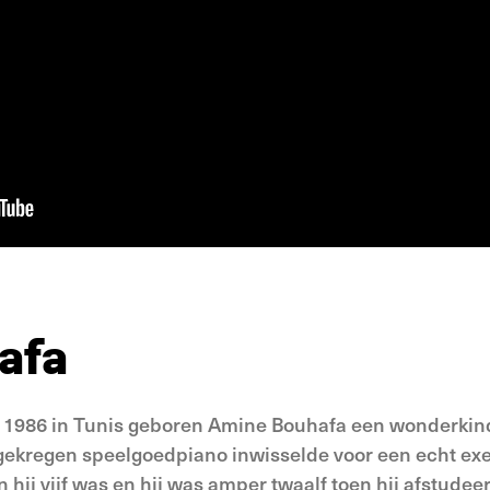
afa
juli 1986 in Tunis geboren Amine Bouhafa een wonderkind
 gekregen speelgoedpiano inwisselde voor een echt ex
hij vijf was en hij was amper twaalf toen hij afstudeer