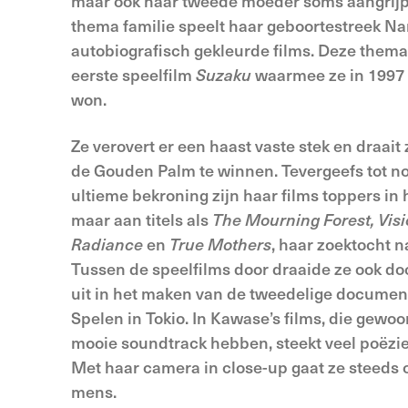
maar ook haar tweede moeder soms aangrijp
thema familie speelt haar geboortestreek Nar
autobiografisch gekleurde films. Deze thema
eerste speelfilm
Suzaku
waarmee ze in 1997
won.
Ze verovert er een haast vaste stek en draait
de Gouden Palm te winnen. Tevergeefs tot no
ultieme bekroning zijn haar films toppers in 
maar aan titels als
The Mourning Forest,
Vis
Radiance
en
True Mothers
, haar zoektocht n
Tussen de speelfilms door draaide ze ook 
uit in het maken van de tweedelige documen
Spelen in Tokio. In Kawase’s films, die gewoo
mooie soundtrack hebben, steekt veel poëzie
Met haar camera in close-up gaat ze steeds o
mens.