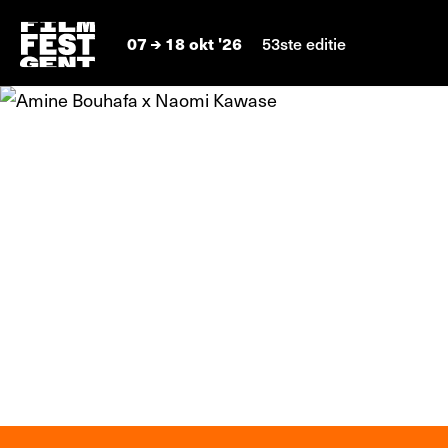
07
18 okt '26
53ste editie