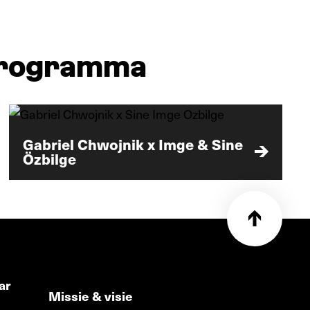
-programma
Gabriel Chwojnik x Imge & Sine
Özbilge
ar
Missie & visie