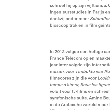
schreef hij op zijn vijftien
ingenieursstudies in Parijs en
dankzij onder meer
Schindler’
bioscoop trok en in film geïnt
In 2012 volgde een heftige ca
France Telecom op en maakte
jaar later volgde zijn intern
muziek voor
Timbuktu
van Ab
filmscores zijn die voor
Looki
temps d’aimer, Sous les figue
voluit voor tv-films en schree
symfonische suite. Amine Bouha
in de Arabische wereld maar 