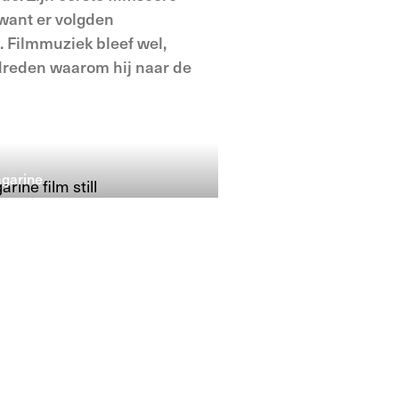
want er volgden
. Filmmuziek bleef wel,
fdreden waarom hij naar de
garine