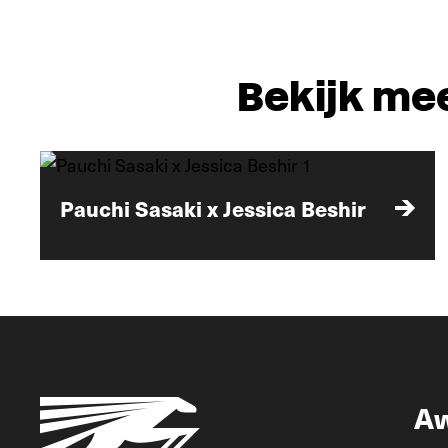
Bekijk me
Pauchi Sasaki x Jessica Beshir
A