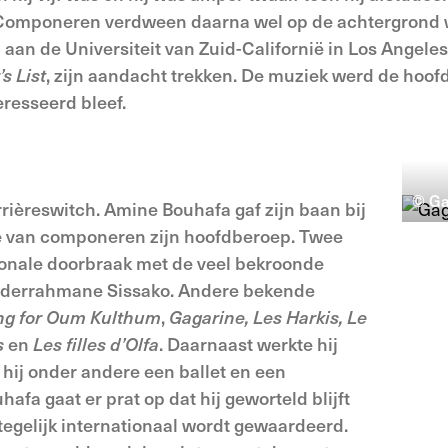
de. Componeren verdween daarna wel op de achtergrond 
 aan de Universiteit van Zuid-Californië in Los Angeles
s List
, zijn aandacht trekken. De muziek werd de hoo
eresseerd bleef.
© Ga
rrièreswitch. Amine Bouhafa gaf zijn baan bij
 van componeren zijn hoofdberoep. Twee
ationale doorbraak met de veel bekroonde
derrahmane Sissako. Andere bekende
ng for Oum Kulthum
,
Gagarine, Les Harkis, Le
s
en
Les filles d’Olfa
. Daarnaast werkte hij
f hij onder andere een ballet en een
fa gaat er prat op dat hij geworteld blijft
tegelijk internationaal wordt gewaardeerd.