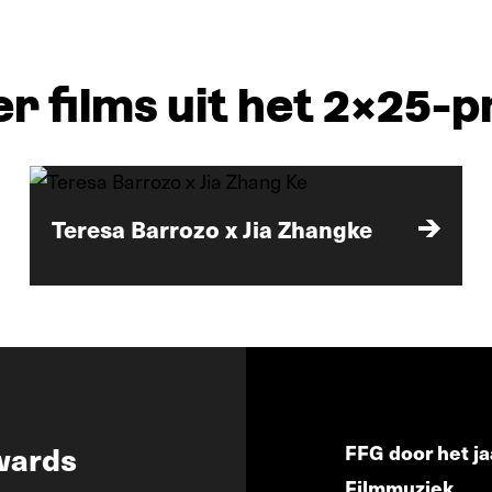
er films uit het 2x25
Teresa Barrozo x Jia Zhangke
wards
FFG door het ja
Filmmuziek