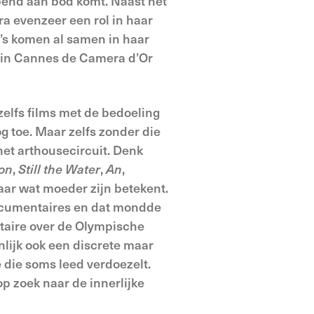
end aan bod komt. Naast het
a evenzeer een rol in haar
’s komen al samen in haar
 in Cannes de Camera d’Or
 zelfs films met de bedoeling
g toe. Maar zelfs zonder die
het arthousecircuit. Denk
ion
,
Still the Water
,
An
,
aar wat moeder zijn betekent.
documentaires en dat mondde
taire over de Olympische
nlijk ook een discrete maar
 die soms leed verdoezelt.
p zoek naar de innerlijke