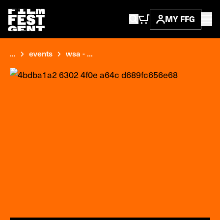
MY FFG
...
events
wsa - ...