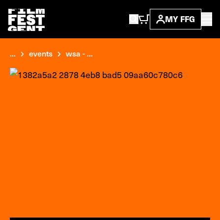
MY FFG
...
events
wsa - ...