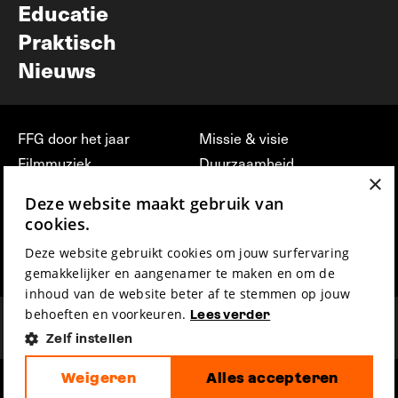
Educatie
Praktisch
Nieuws
FFG door het jaar
Missie & visie
Filmmuziek
Duurzaamheid
×
Partners
Jobs, stages &
Deze website maakt gebruik van
vrijwilligerswerk bij FFG
Press & Industry
cookies.
Contact
Film indienen
Deze website gebruikt cookies om jouw surfervaring
Privacy & Disclaimer
Film Fest Friends
gemakkelijker en aangenamer te maken en om de
inhoud van de website beter af te stemmen op jouw
behoeften en voorkeuren.
Lees verder
Zelf instellen
Weigeren
Alles accepteren
hosted by
made by