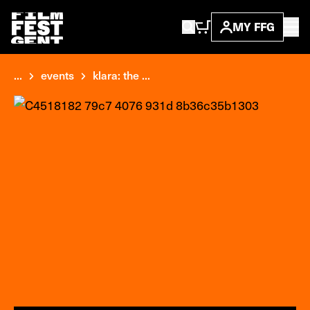
MY FFG
...
events
klara: the ...