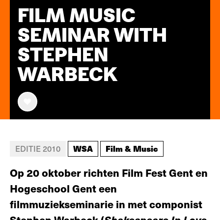
FILM MUSIC
SEMINAR WITH
STEPHEN
WARBECK
WSA
Film & Music
EDITIE 2010
Op 20 oktober richten Film Fest Gent en
Hogeschool Gent een
filmmuziekseminarie in met componist
Stephen Warbeck (
Shakespeare In Love,