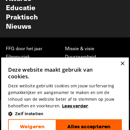
Educatie
Praktisch
Nieuws
FFG door het jaar
Missie & visie
Filmmuziek
Duurzaamheid
×
Partners
Jobs, stages &
Deze website maakt gebruik van
vrijwilligerswerk bij FFG
Press & Industry
cookies.
Contact
Film indienen
Deze website gebruikt cookies om jouw surfervaring
Privacy & Disclaimer
Film Fest Friends
gemakkelijker en aangenamer te maken en om de
inhoud van de website beter af te stemmen op jouw
behoeften en voorkeuren.
Lees verder
Zelf instellen
Weigeren
Alles accepteren