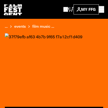
MY FFG
...
events
film music ...