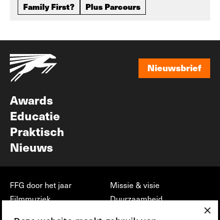
Family First?
Plus Parcours
Nieuwsbrief
Nieuwsbrief
Awards
Educatie
Praktisch
Nieuws
FFG door het jaar
Missie & visie
Filmmuziek
Duurzaamheid
×
Partners
Jobs, stages &