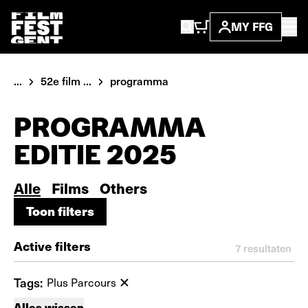
MY FFG
...
52e film ...
programma
PROGRAMMA
EDITIE 2025
Alle
Films
Others
Toon filters
Toon filters
Active filters
7
resultaten
Tags:
Plus Parcours
Alles wissen