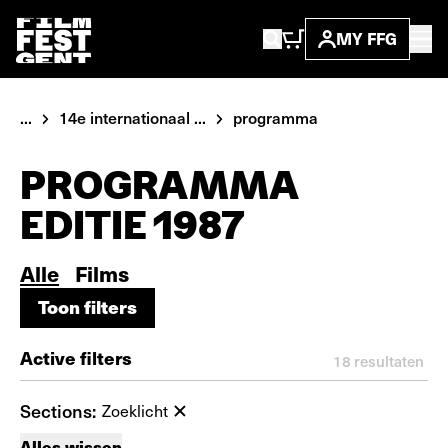
MY FFG
...
14e internationaal ...
programma
PROGRAMMA
EDITIE 1987
Alle
Films
Toon filters
Toon filters
Active filters
18
resultaten
Sections:
Zoeklicht
Alles wissen