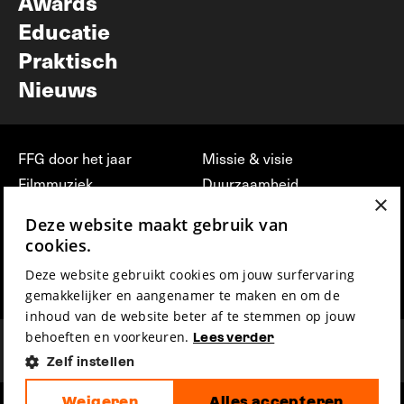
Awards
Educatie
Praktisch
Nieuws
FFG door het jaar
Missie & visie
Filmmuziek
Duurzaamheid
×
Partners
Jobs, stages &
Deze website maakt gebruik van
vrijwilligerswerk bij FFG
Press & Industry
cookies.
Contact
Film indienen
Deze website gebruikt cookies om jouw surfervaring
Privacy & Disclaimer
Film Fest Friends
gemakkelijker en aangenamer te maken en om de
inhoud van de website beter af te stemmen op jouw
behoeften en voorkeuren.
Lees verder
Zelf instellen
Weigeren
Alles accepteren