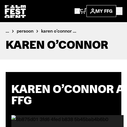
MY FFG
...
persoon
karen o’connor ...
KAREN O’CONNOR
KAREN O’CONNOR A
FFG