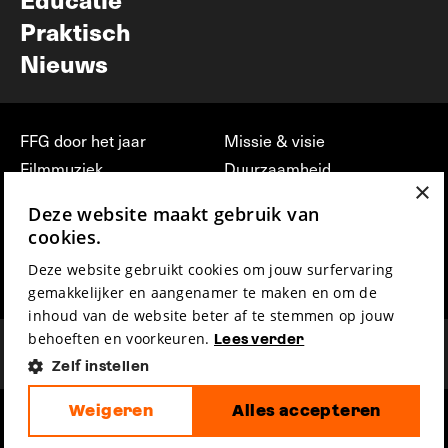
Praktisch
Nieuws
FFG door het jaar
Missie & visie
Filmmuziek
Duurzaamheid
×
Partners
Jobs, stages &
Deze website maakt gebruik van
vrijwilligerswerk bij FFG
Press & Industry
cookies.
Contact
Film indienen
Deze website gebruikt cookies om jouw surfervaring
Privacy & Disclaimer
Film Fest Friends
gemakkelijker en aangenamer te maken en om de
inhoud van de website beter af te stemmen op jouw
behoeften en voorkeuren.
Lees verder
Zelf instellen
Weigeren
Alles accepteren
hosted by
made by