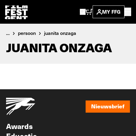
MY FFG
...
persoon
juanita onzaga
JUANITA ONZAGA
Nieuwsbrief
Nieuwsbrief
Awards
Educatie