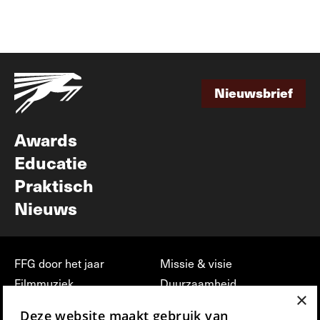
Meer info over partner worden
Nieuwsbrief
Nieuwsbrief
Awards
Educatie
Praktisch
Nieuws
FFG door het jaar
Missie & visie
Filmmuziek
Duurzaamheid
×
Partners
Jobs, stages &
Deze website maakt gebruik van