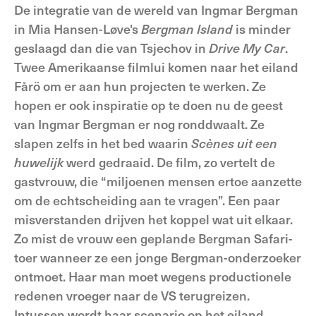
De integratie van de wereld van Ingmar Bergman
in Mia Hansen-Løve's
Bergman Island
is minder
geslaagd dan die van Tsjechov in
Drive My Car
.
Twee Amerikaanse filmlui komen naar het eiland
Fårö om er aan hun projecten te werken. Ze
hopen er ook inspiratie op te doen nu de geest
van Ingmar Bergman er nog ronddwaalt. Ze
slapen zelfs in het bed waarin
Scènes uit een
huwelijk
werd gedraaid. De film, zo vertelt de
gastvrouw, die “miljoenen mensen ertoe aanzette
om de echtscheiding aan te vragen”. Een paar
misverstanden drijven het koppel wat uit elkaar.
Zo mist de vrouw een geplande Bergman Safari-
toer wanneer ze een jonge Bergman-onderzoeker
ontmoet. Haar man moet wegens productionele
redenen vroeger naar de VS terugreizen.
Intussen wordt haar scenario op het eiland