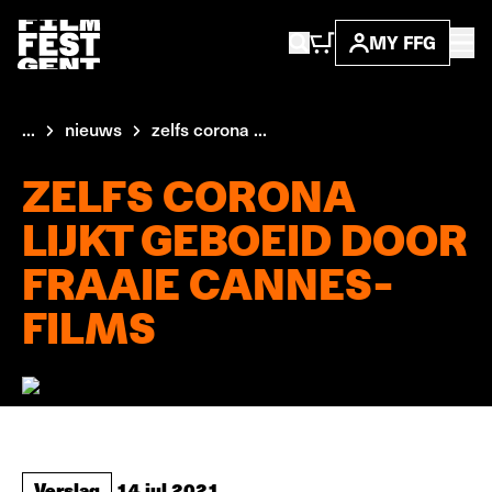
MY FFG
...
nieuws
zelfs corona ...
ZELFS CORONA
LIJKT GEBOEID DOOR
FRAAIE CANNES-
FILMS
Verslag
14 jul 2021