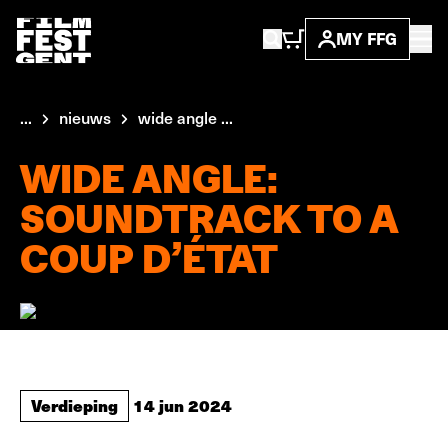
MY FFG
...
nieuws
wide angle ...
WIDE ANGLE:
SOUNDTRACK TO A
COUP D’ÉTAT
Verdieping
14 jun 2024