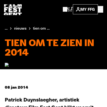
MY FFG
...
nieuws
tien om ...
TIEN OM TE ZIEN IN
2014
08 jan 2014
Patrick Duynslaegher, artistiek