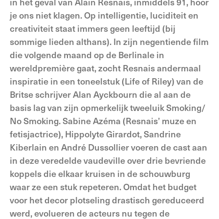
in het geval van Alain Resnais, inmiddels 91, hoor
je ons niet klagen. Op intelligentie, luciditeit en
creativiteit staat immers geen leeftijd (bij
sommige lieden althans). In zijn negentiende film
die volgende maand op de Berlinale in
wereldpremière gaat, zocht Resnais andermaal
inspiratie in een toneelstuk (Life of Riley) van de
Britse schrijver Alan Ayckbourn die al aan de
basis lag van zijn opmerkelijk tweeluik Smoking/
No Smoking. Sabine Azéma (Resnais’ muze en
fetisjactrice), Hippolyte Girardot, Sandrine
Kiberlain en André Dussollier voeren de cast aan
in deze veredelde vaudeville over drie bevriende
koppels die elkaar kruisen in de schouwburg
waar ze een stuk repeteren. Omdat het budget
voor het decor plotseling drastisch gereduceerd
werd, evolueren de acteurs nu tegen de