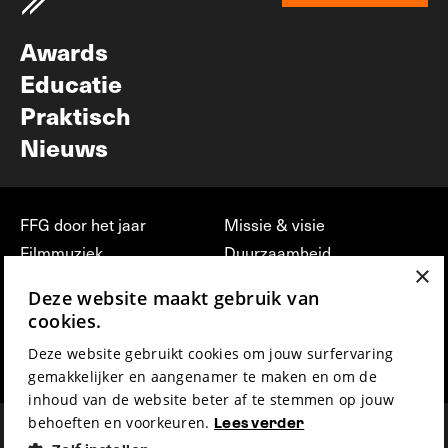
Nieuwsbrief
Awards
Educatie
Praktisch
Nieuws
FFG door het jaar
Missie & visie
Filmmuziek
Duurzaamheid
×
Partners
Jobs, stages &
Deze website maakt gebruik van
vrijwilligerswerk bij FFG
Press & Industry
cookies.
Contact
Film indienen
Deze website gebruikt cookies om jouw surfervaring
Privacy & Disclaimer
Film Fest Friends
gemakkelijker en aangenamer te maken en om de
inhoud van de website beter af te stemmen op jouw
behoeften en voorkeuren.
Lees verder