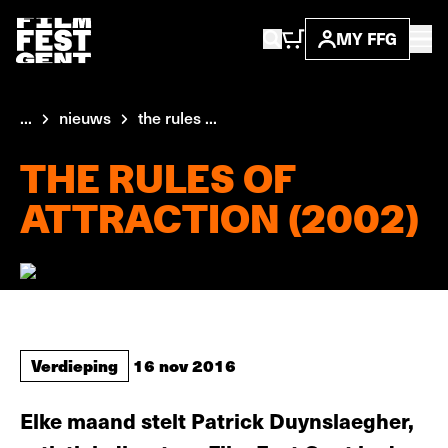
MY FFG
...
nieuws
the rules ...
THE RULES OF
ATTRACTION (2002)
Verdieping
16 nov 2016
Elke maand stelt Patrick Duynslaegher,