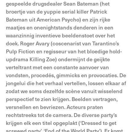
gespeelde drugsdealer Sean Bateman (het
broertje van de yuppie serial killer Patrick
Bateman uit American Psycho) en zijn rijke
maatjes en onenightstands denderen in een
waanzinnig inventieve beeldenstoet over het
doek. Roger Avary (coscenarist van Tarantino’s
Pulp Fiction en regisseur van het bloedige hold-
updrama Killing Zoe) ondermijnt de geijkte
verteltrant met een constante aanvoer van
vondsten, procedés, gimmicks en provocaties. De
jongelui die het verhaal vertellen, lossen elkaar af
zodat we soms dezelfde scène vanuit wisselend
perspectief te zien krijgen. Beelden vertragen,
versnellen en bevriezen. Acteurs praten
rechtstreeks tot de camera. De diverse party’s
krijgen elk een titel opgeplakt (‘Dressed to get
screwed party’, ‘End of the World Party’). Er komt