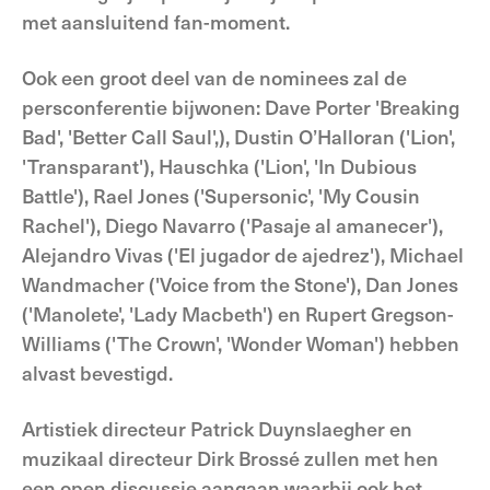
met aansluitend fan-moment.
Ook een groot deel van de nominees zal de
persconferentie bijwonen: Dave Porter 'Breaking
Bad', 'Better Call Saul',), Dustin O’Halloran ('Lion',
'Transparant'), Hauschka ('Lion', 'In Dubious
Battle'), Rael Jones ('Supersonic', 'My Cousin
Rachel'), Diego Navarro ('Pasaje al amanecer'),
Alejandro Vivas ('El jugador de ajedrez'), Michael
Wandmacher ('Voice from the Stone'), Dan Jones
('Manolete', 'Lady Macbeth') en Rupert Gregson-
Williams ('The Crown', 'Wonder Woman') hebben
alvast bevestigd.
Artistiek directeur Patrick Duynslaegher en
muzikaal directeur Dirk Brossé zullen met hen
een open discussie aangaan waarbij ook het