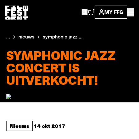
MY FFG
...
nieuws
symphonic jazz ...
SYMPHONIC JAZZ
CONCERT IS
UITVERKOCHT!
Nieuws
14 okt 2017