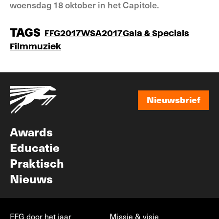
woensdag 18 oktober in het Capitole.
TAGS
FFG2017
WSA2017
Gala & Specials
Filmmuziek
Nieuwsbrief
Nieuwsbrief
Awards
Educatie
Praktisch
Nieuws
FFG door het jaar
Missie & visie