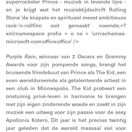
superrockster Prince - muziek in levende lijve -
en je krijgt wat het muziektijdschrift Rolling
Stone 'de knapste en spiritueel meest ambitieuze
rock-'n-rollfilm ooit gemaakt' noemde.<?
xml:namespace prefix = o ns = 'urn:schemas-
microsoft-com:office:office' />
Purple Rain
, winnaar van 2 Oscars en Grammy
Awards voor zijn pompende songs, brengt het
bruisende filmdebuut van Prince als The Kid, een
even wereldvreemde als getalenteerde artiest in
een club in Minneapolis. The Kid probeert een
onstuimig privé-leven in harmonie te brengen
met zijn eigen zinderende woede en zoekt in zijn
muziek een uitweg voor zijn passie voor de sexy
Apollonia Kotero. Dit jaar is het precies twintig
jaar geleden dat de wereld massaal viel voor