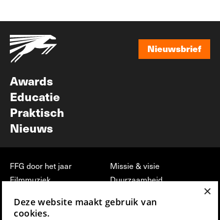
Nieuwsbrief
Nieuwsbrief
Awards
Educatie
Praktisch
Nieuws
FFG door het jaar
Missie & visie
Filmmuziek
Duurzaamheid
×
Partners
Jobs, stages &
Deze website maakt gebruik van
vrijwilligerswerk bij FFG
Press & Industry
cookies.
Contact