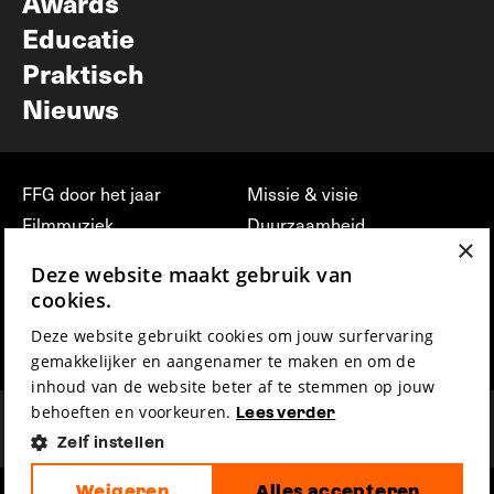
Awards
Educatie
Praktisch
Nieuws
FFG door het jaar
Missie & visie
Filmmuziek
Duurzaamheid
×
Partners
Jobs, stages &
Deze website maakt gebruik van
vrijwilligerswerk bij FFG
Press & Industry
cookies.
Contact
Film indienen
Deze website gebruikt cookies om jouw surfervaring
Privacy & Disclaimer
Film Fest Friends
gemakkelijker en aangenamer te maken en om de
inhoud van de website beter af te stemmen op jouw
behoeften en voorkeuren.
Lees verder
Zelf instellen
Weigeren
Alles accepteren