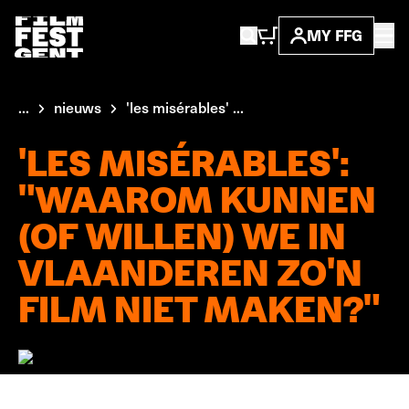
MY FFG
...
nieuws
'les misérables' ...
'LES MISÉRABLES':
"WAAROM KUNNEN
(OF WILLEN) WE IN
VLAANDEREN ZO'N
FILM NIET MAKEN?"