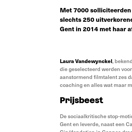
Met 7000 solliciteerden 
slechts 250 uitverkoren
Gent in 2014 met haar af
Laura Vandewynckel
, bekend
die geselecteerd werden voo
aanstormend filmtalent zes d
coaching en alles wat maar me
Prijsbeest
De sociaalkritische stop-moti
Gent en leverde, naast een C
Cinéfondation in Cannes draai