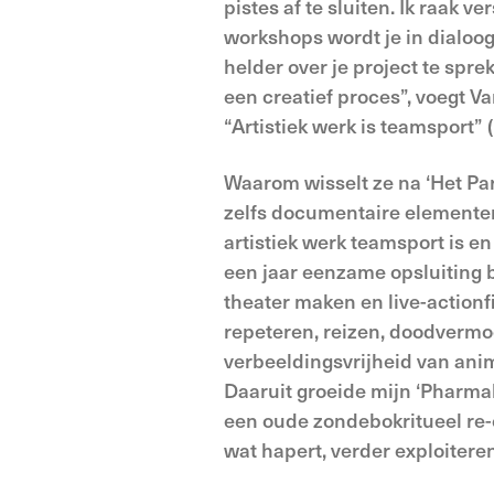
pistes af te sluiten. Ik raak v
workshops wordt je in dialo
helder over je project te spre
een creatief proces”, voegt V
“Artistiek werk is teamsport
Waarom wisselt ze na ‘Het Par
zelfs documentaire elementen
artistiek werk teamsport is en
een jaar eenzame opsluiting bi
theater maken en live-action
repeteren, reizen, doodvermoe
verbeeldingsvrijheid van anim
Daaruit groeide mijn ‘Pharma
een oude zondebokritueel re-e
wat hapert, verder exploiter