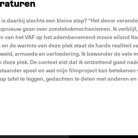
eraturen
 is daarbij slechts een kleine stap? “Het decor verande
l opnieuw gaan over zondebokmechanismen. Ik verblijf
eun van het VAF op het adembenemend mooie eiland It
en de warmte van deze plek staat de harde realiteit v
eld, armoede en verloedering. Ik bewonder de vele m
deze plek. De context eist dat ik ontzettend goed nad
nstaander speel en wat mijn filmproject kan betekenen 
t op tafel te leggen, gedachten te delen met anderen e