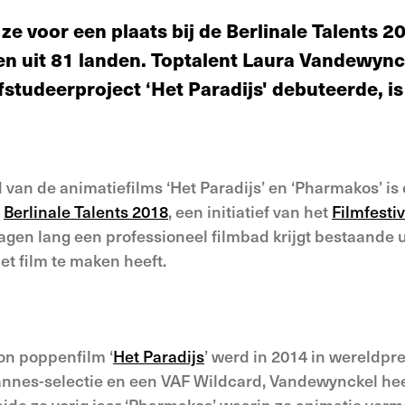
ze voor een plaats bij de Berlinale Talents 
en uit 81 landen. Toptalent Laura Vandewynck
studeerproject ‘Het Paradijs' debuteerde, is
 van de animatiefilms ‘Het Paradijs’ en ‘Pharmakos’ i
r
Berlinale Talents 2018
, een initiatief van het
Filmfestiv
agen lang een professioneel filmbad krijgt bestaande 
t film te maken heeft.
on poppenfilm ‘
Het Paradijs
’ werd in 2014 in wereldpr
annes-selectie en een VAF Wildcard, Vandewynckel heel
de ze vorig jaar ‘Pharmakos’ waarin ze animatie verme