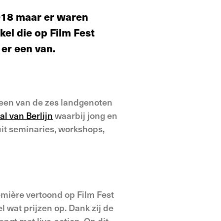
2018 maar er waren
el die op Film Fest
 er een van.
s een van de zes landgenoten
al van Berlijn
waarbij jong en
uit seminaries, workshops,
emière vertoond op Film Fest
 wat prijzen op. Dank zij de
ngt met live-action. Op dit