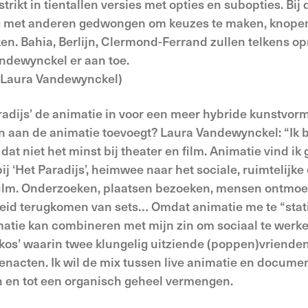
erstrikt in tientallen versies met opties en subopties. B
og met anderen gedwongen om keuzes te maken, knopen
ken. Bahia, Berlijn, Clermond-Ferrand zullen telkens op
andewynckel er aan toe.
” (Laura Vandewynckel)
adijs’ de animatie in voor een meer hybride kunstvorm,
 aan de animatie toevoegt? Laura Vandewynckel: “Ik 
 dat niet het minst bij theater en film. Animatie vind ik
j ‘Het Paradijs’, heimwee naar het sociale, ruimtelijke
film. Onderzoeken, plaatsen bezoeken, mensen ontmoet
id terugkomen van sets… Omdat animatie me te “statisc
atie kan combineren met mijn zin om sociaal te werken 
kos’ waarin twee klungelig uitziende (poppen)vrienden
nacten. Ik wil de mix tussen live animatie en document
en en tot een organisch geheel vermengen.