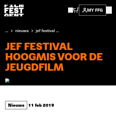
MY FFG
...
nieuws
jef festival ...
JEF FESTIVAL
HOOGMIS VOOR DE
JEUGDFILM
Nieuws
11 feb 2019