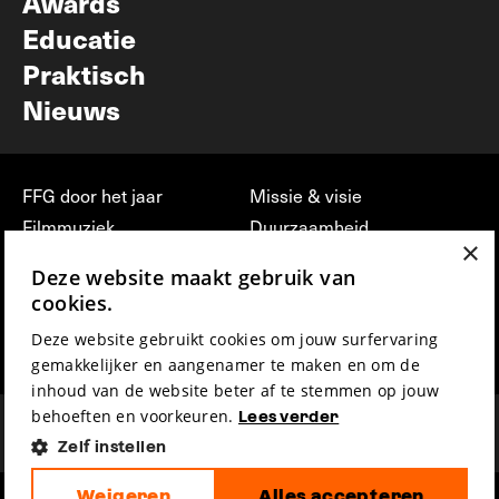
Awards
Educatie
Praktisch
Nieuws
FFG door het jaar
Missie & visie
Filmmuziek
Duurzaamheid
×
Partners
Jobs, stages &
Deze website maakt gebruik van
vrijwilligerswerk bij FFG
Press & Industry
cookies.
Contact
Film indienen
Deze website gebruikt cookies om jouw surfervaring
Privacy & Disclaimer
Film Fest Friends
gemakkelijker en aangenamer te maken en om de
inhoud van de website beter af te stemmen op jouw
behoeften en voorkeuren.
Lees verder
Zelf instellen
Weigeren
Alles accepteren