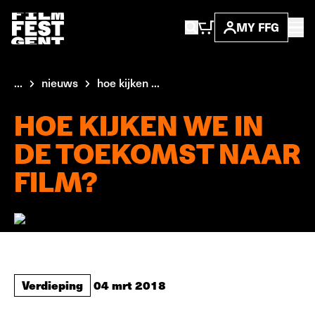
MY FFG
...
nieuws
hoe kijken ...
HOE KIJKEN WE IN
DE TOEKOMST NAAR
FILM?
Verdieping
04 mrt 2018