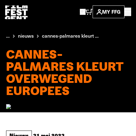
MY FFG
...
nieuws
cannes-palmares kleurt ...
CANNES-
PALMARES KLEURT
OVERWEGEND
EUROPEES
Nieuws
31 mei 2023