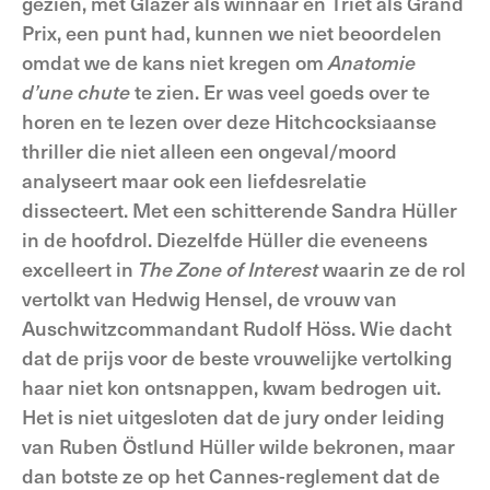
gezien, met Glazer als winnaar en Triet als Grand
Prix, een punt had, kunnen we niet beoordelen
omdat we de kans niet kregen om
Anatomie
d’une
chute
te zien. Er was veel goeds over te
horen en te lezen over deze Hitchcocksiaanse
thriller die niet alleen een ongeval/moord
analyseert maar ook een liefdesrelatie
dissecteert. Met een schitterende Sandra Hüller
in de hoofdrol. Diezelfde Hüller die eveneens
excelleert in
The Zone of Interest
waarin ze de rol
vertolkt van Hedwig Hensel, de vrouw van
Auschwitzcommandant Rudolf Höss. Wie dacht
dat de prijs voor de beste vrouwelijke vertolking
haar niet kon ontsnappen, kwam bedrogen uit.
Het is niet uitgesloten dat de jury onder leiding
van Ruben Östlund Hüller wilde bekronen, maar
dan botste ze op het Cannes-reglement dat de