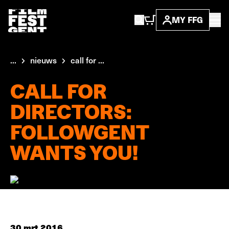
MY FFG
...
nieuws
call for ...
CALL FOR
DIRECTORS:
FOLLOWGENT
WANTS YOU!
30 mrt 2016