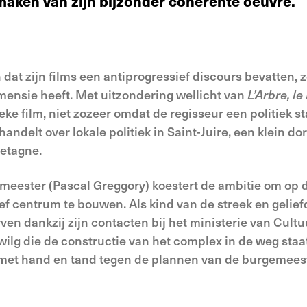
aken van zijn bijzonder coherente oeuvre.
at zijn films een antiprogressief discours bevatten, 
mensie heeft. Met uitzondering wellicht van
L’Arbre, l
eke film, niet zozeer omdat de regisseur een politiek 
ndelt over lokale politiek in Saint-Juire, een klein do
retagne.
emeester (Pascal Greggory) koestert de ambitie om o
ef centrum te bouwen. Als kind van de streek en geliefd
en dankzij zijn contacten bij het ministerie van Cultuu
ilg die de constructie van het complex in de weg staa
h met hand en tand tegen de plannen van de burgemees