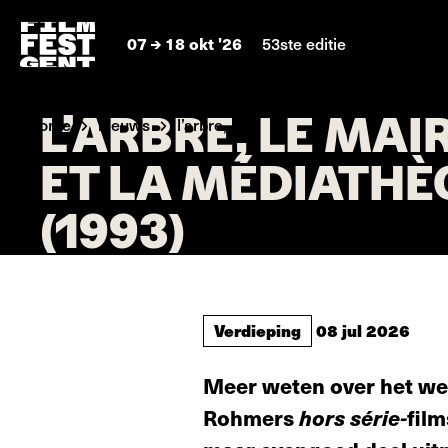
07
18 okt '26
53ste editie
L’ARBRE, LE MAI
home
nieuws
l’arbre, le ...
ET LA MÉDIATHÈ
(1993)
Verdieping
08 jul 2026
Meer weten over het wer
Rohmers
hors série-
film