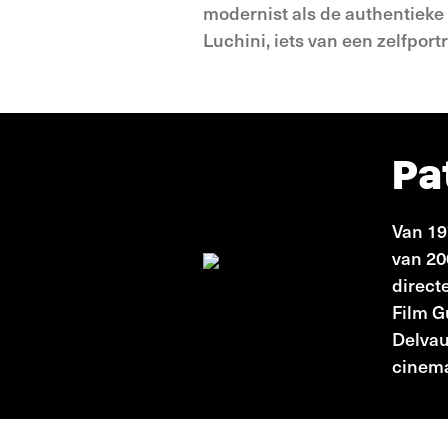
modernist als de authentieke 
Luchini, iets van een zelfportr
Pa
Van 19
van 20
direct
Film G
Delvau
cinema