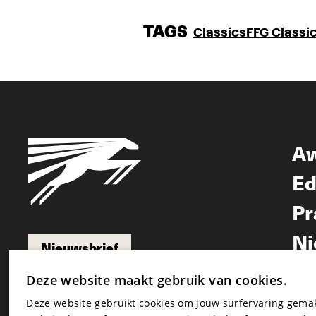
TAGS
Classics
FFG Classi
A
Ed
Pr
Ni
Nieuwsbrief
Nieuwsbrief
Deze website maakt gebruik van cookies.
Deze website gebruikt cookies om jouw surfervaring gem