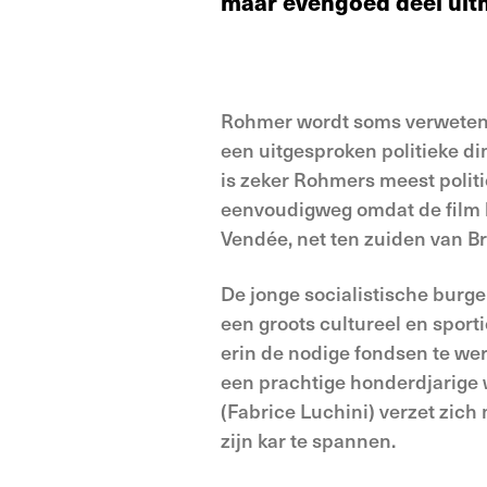
maar evengoed deel uitm
Rohmer wordt soms verweten d
een uitgesproken politieke di
is zeker Rohmers meest politi
eenvoudigweg omdat de film ha
Vendée, net ten zuiden van B
De jonge socialistische burg
een groots cultureel en sporti
erin de nodige fondsen te werv
een prachtige honderdjarige w
(Fabrice Luchini) verzet zic
zijn kar te spannen.