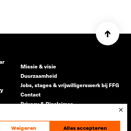
ar
Missie & visie
Duurzaamheid
Jobs, stages & vrijwilligerswerk bij FFG
ry
Contact
Privacy & Disclaimer
ds
×
Weigeren
Alles accepteren