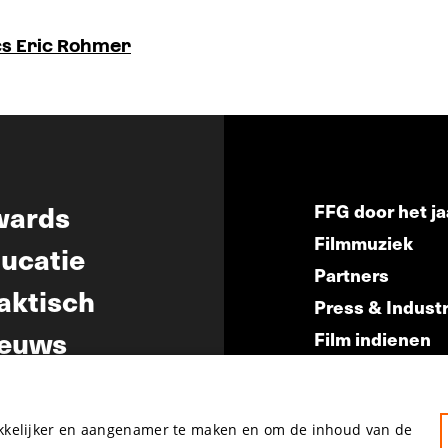
cs Eric Rohmer
wards
FFG door het ja
Filmmuziek
ucatie
Partners
aktisch
Press & Indust
euws
Film indienen
Film Fest Frien
akkelijker en aangenamer te maken en om de inhoud van de