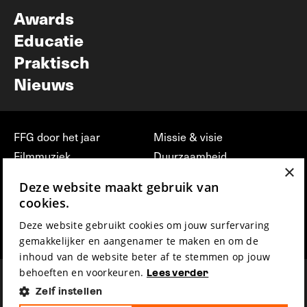
Nieuwsbrief
Awards
Educatie
Praktisch
Nieuws
FFG door het jaar
Missie & visie
Filmmuziek
Duurzaamheid
×
Partners
Jobs, stages &
Deze website maakt gebruik van
vrijwilligerswerk bij FFG
Press & Industry
cookies.
Contact
Film indienen
Deze website gebruikt cookies om jouw surfervaring
Privacy & Disclaimer
Film Fest Friends
gemakkelijker en aangenamer te maken en om de
inhoud van de website beter af te stemmen op jouw
behoeften en voorkeuren.
Lees verder
Zelf instellen