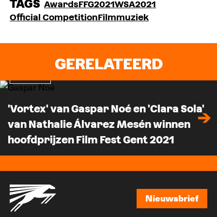
TAGS
Awards
FFG2021
WSA2021
Official Competition
Filmmuziek
GERELATEERD
Nieuws
'Vortex' van Gaspar Noé en 'Clara Sola'
van Nathalie Álvarez Mesén winnen
hoofdprijzen Film Fest Gent 2021
Nieuwsbrief