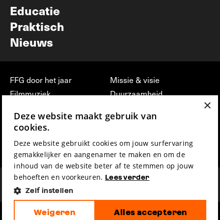
Educatie
Praktisch
Nieuws
FFG door het jaar
Missie & visie
Filmmuziek
Duurzaamheid
×
Partners
Jobs, stages &
Deze website maakt gebruik van
vrijwilligerswerk bij FFG
Press & Industry
cookies.
Contact
Film indienen
Deze website gebruikt cookies om jouw surfervaring
Privacy & Disclaimer
Film Fest Friends
gemakkelijker en aangenamer te maken en om de
inhoud van de website beter af te stemmen op jouw
behoeften en voorkeuren.
Lees verder
Zelf instellen
Weigeren
Alles accepteren