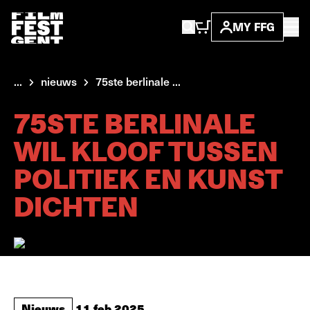
MY FFG
...
nieuws
75ste berlinale ...
75STE BERLINALE
WIL KLOOF TUSSEN
POLITIEK EN KUNST
DICHTEN
Nieuws
11 feb 2025