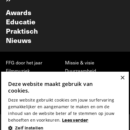
Nieuwsbrief
Awards
Educatie
Praktisch
Nieuws
FFG door het jaar
Missie & visie
Filmmuziek
Duurzaamheid
×
Partners
Jobs, stages &
Deze website maakt gebruik van
vrijwilligerswerk bij FFG
Press & Industry
cookies.
Contact
Film indienen
Deze website gebruikt cookies om jouw surfervaring
Privacy & Disclaimer
Film Fest Friends
gemakkelijker en aangenamer te maken en om de
inhoud van de website beter af te stemmen op jouw
behoeften en voorkeuren.
Lees verder
Zelf instellen