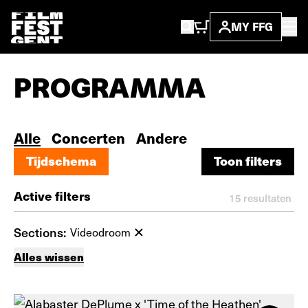
MY FFG
PROGRAMMA
Alle
Concerten
Andere
Tijdschema
Toon filters
Tijdschema
Toon filters
Active filters
15
resultaten
Sections:
Videodroom
Alles wissen