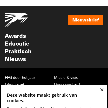
Nieuwsbrief
Nieuwsbrief
Awards
Educatie
Praktisch
Nieuws
FFG door het jaar
Missie & visie
Filmmuziek
Duurzaamheid
×
Partners
Jobs, stages &
Deze website maakt gebruik van
vrijwilligerswerk bij FFG
Press & Industry
cookies.
Contact
Film indienen