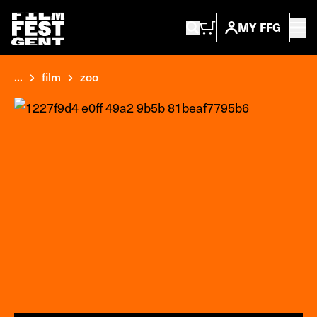
MY FFG
...
film
zoo