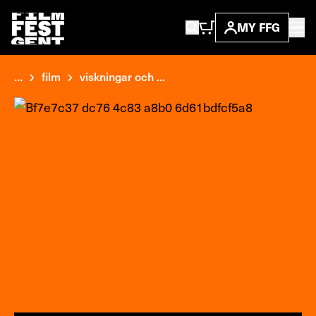
MY FFG
...
film
viskningar och ...