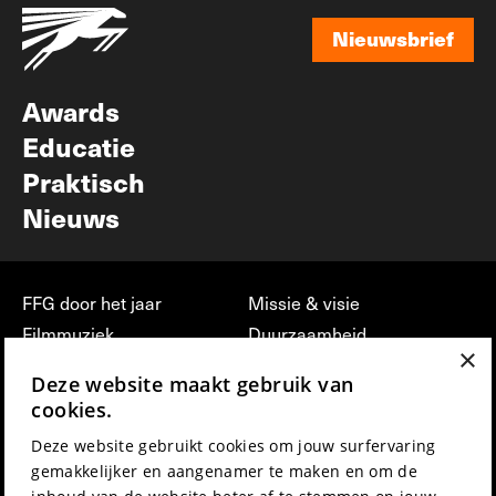
Nieuwsbrief
Nieuwsbrief
Awards
Educatie
Praktisch
Nieuws
FFG door het jaar
Missie & visie
Filmmuziek
Duurzaamheid
×
Partners
Jobs, stages &
Deze website maakt gebruik van
vrijwilligerswerk bij FFG
Press & Industry
cookies.
Contact
Film indienen
Deze website gebruikt cookies om jouw surfervaring
Privacy & Disclaimer
Film Fest Friends
gemakkelijker en aangenamer te maken en om de