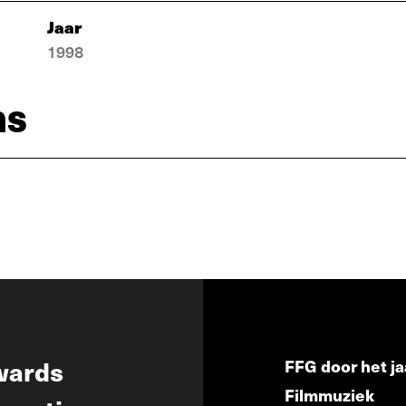
Jaar
1998
ns
wards
FFG door het ja
Filmmuziek