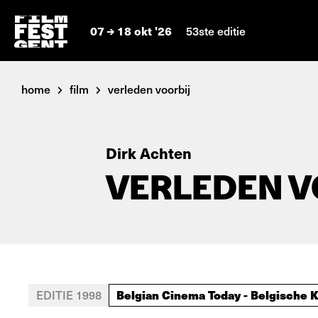
07
18 okt '26
53ste editie
home
film
verleden voorbij
Dirk Achten
VERLEDEN V
Belgian Cinema Today - Belgische K
EDITIE 1998