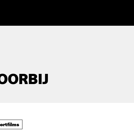
OORBIJ
ortfilms