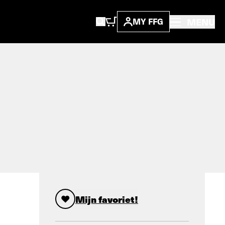
MENU
MY FFG
Mijn favoriet!