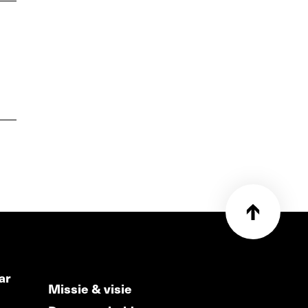
ar
Missie & visie