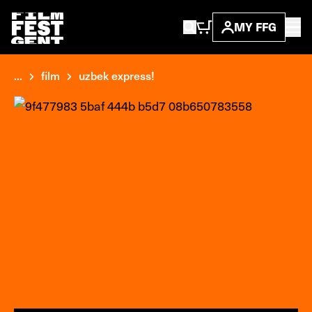
MY FFG
...
film
uzbek express!