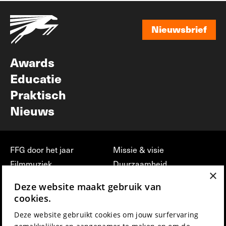
Nieuwsbrief
Nieuwsbrief
Awards
Educatie
Praktisch
Nieuws
FFG door het jaar
Missie & visie
Filmmuziek
Duurzaamheid
×
Partners
Jobs, stages &
Deze website maakt gebruik van
vrijwilligerswerk bij FFG
Press & Industry
cookies.
Contact
Film indienen
Deze website gebruikt cookies om jouw surfervaring
Privacy & Disclaimer
Film Fest Friends