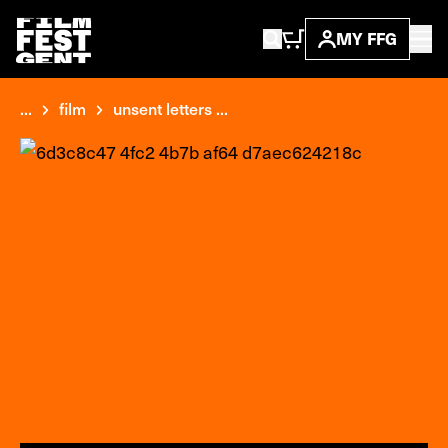
MY FFG
...
film
unsent letters ...