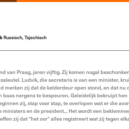
l:
Russisch, Tsjechisch
nd van Praag, jaren vijftig. Zij komen nogal beschonke
sleutel. Ludvik, die secretaris is van een minister, kru
d merken zij dat de kelderdeur open stond, en dat nu 
ijn baas nergens te bespeuren. Geleidelijk bekruipt hen
innen zij, stap voor stap, te overlopen wat er die avo
 ministers en de president... Het wordt een beklemm
en zij dat "het oor" alles registreert wat zij tegen elk