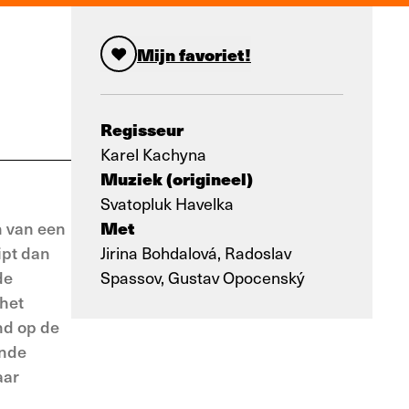
Mijn favoriet!
Regisseur
Karel Kachyna
Muziek (origineel)
Svatopluk Havelka
Met
n van een
ipt dan
Jirina Bohdalová, Radoslav
de
Spassov, Gustav Opocenský
 het
nd op de
ende
aar