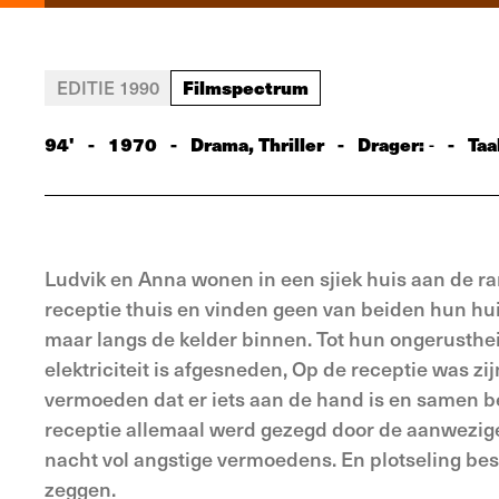
Filmspectrum
EDITIE 1990
94'
-
1970
-
Drama, Thriller
-
Drager:
-
Taa
-
Ludvik en Anna wonen in een sjiek huis aan de ra
recep­tie thuis en vinden geen van beiden hun huis
maar langs de kelder binnen. Tot hun ongerusthei
elektriciteit is afgesneden, Op de receptie was z
vermoeden dat er iets aan de hand is en samen beg
receptie allemaal werd gezegd door de aanwezige
nacht vol angstige vermoedens. En plotseling beseff
zeggen.