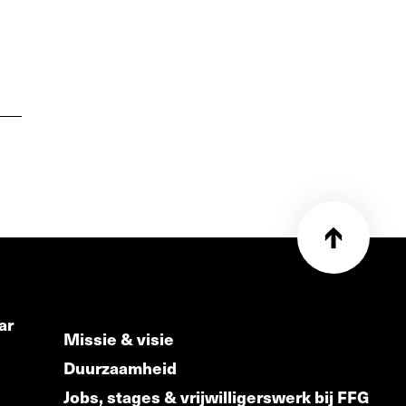
ar
Missie & visie
Duurzaamheid
Jobs, stages & vrijwilligerswerk bij FFG