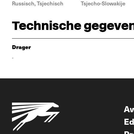
Russisch, Tsjechisch
Tsjecho-Slowakije
Technische gegeve
Drager
-
A
Ed
Pr