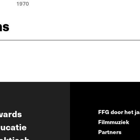
1970
ns
wards
FFG door het ja
Filmmuziek
ucatie
Partners
aktisch