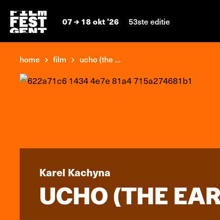
07
18 okt '26
53ste editie
home
film
ucho (the ...
Karel Kachyna
UCHO (THE EAR