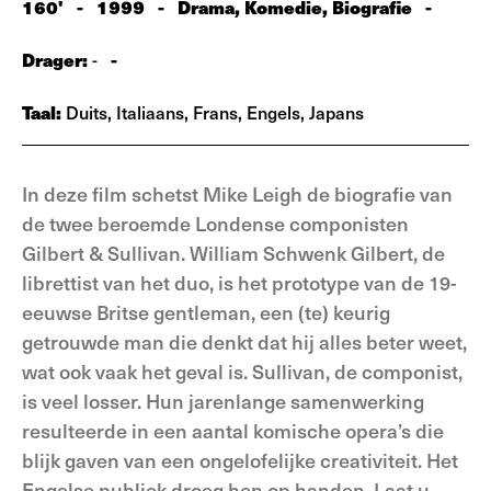
160'
-
1999
-
Drama, Komedie, Biografie
-
Drager:
-
-
Taal:
Duits, Italiaans, Frans, Engels, Japans
In deze film schetst Mike Leigh de biografie van
de twee beroemde Londense componisten
Gilbert & Sullivan. William Schwenk Gilbert, de
librettist van het duo, is het prototype van de 19-
eeuwse Britse gentleman, een (te) keurig
getrouwde man die denkt dat hij alles beter weet,
wat ook vaak het geval is. Sullivan, de componist,
is veel losser. Hun jarenlange samenwerking
resulteerde in een aantal komische opera’s die
blijk gaven van een ongelofelijke creativiteit. Het
Engelse publiek droeg hen op handen. Laat u