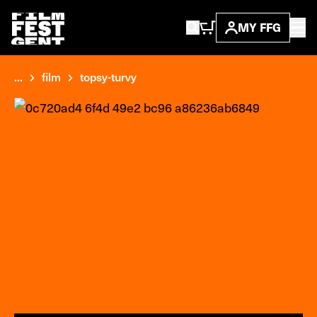
MY FFG
...
film
topsy-turvy