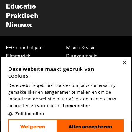
Educatie
Praktisch
Nieuws
FFG door het jaar
Missie & visie
Filmmuziek
Duurzaamheid
×
Partners
Jobs, stages &
Deze website maakt gebruik van
vrijwilligerswerk bij FFG
Press & Industry
cookies.
Contact
Film indienen
Deze website gebruikt cookies om jouw surfervaring
Privacy & Disclaimer
Film Fest Friends
gemakkelijker en aangenamer te maken en om de
inhoud van de website beter af te stemmen op jouw
behoeften en voorkeuren.
Lees verder
Zelf instellen
Weigeren
Alles accepteren
hosted by
made by