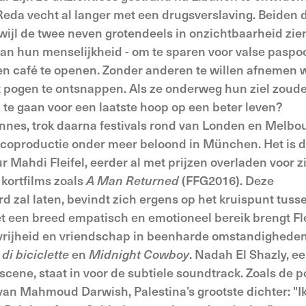
 Reda vecht al langer met een drugsverslaving. Beiden
Terwijl de twee neven grotendeels in onzichtbaarheid zie
p van hun menselijkheid - om te sparen voor valse paspo
n café te openen. Zonder anderen te willen afnemen 
et pogen te ontsnappen. Als ze onderweg hun ziel zoud
d te gaan voor een laatste hoop op een beter leven?
nnes, trok daarna festivals rond van Londen en Melbou
e coproductie onder meer beloond in München. Het is d
r Mahdi Fleifel, eerder al met prijzen overladen voor z
 kortfilms zoals
A Man Returned
(FFG2016). Deze
 zal laten, bevindt zich ergens op het kruispunt tuss
Met een breed empatisch en emotioneel bereik brengt Fl
vrijheid en vriendschap in beenharde omstandigheden
 di biciclette
en
Midnight Cowboy
. Nadah El Shazly, e
ene, staat in voor de subtiele soundtrack. Zoals de p
an Mahmoud Darwish, Palestina’s grootste dichter: "Ik