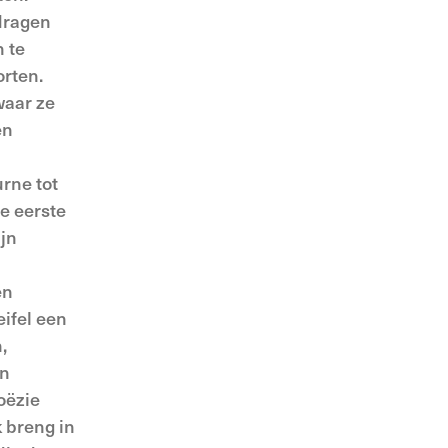
 dragen
n te
orten.
waar ze
en
rne tot
e eerste
ijn
en
eifel een
,
en
oëzie
 breng in