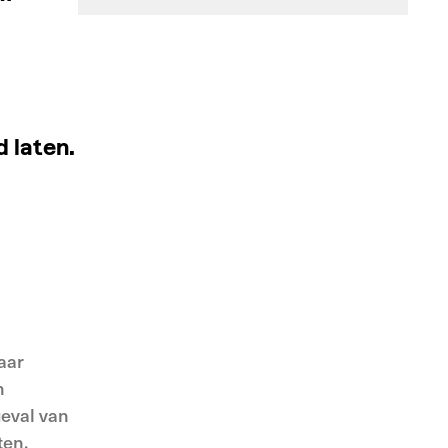
 laten.
aar
n
eval van
ten.