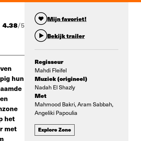
Mijn favoriet!
4.38
/
5
Bekijk trailer
Regisseur
even
Mahdi Fleifel
pig hun
Muziek (origineel)
Nadah El Shazly
nzaamde
Met
men
Mahmood Bakri, Aram Sabbah,
enzone
Angeliki Papoulia
p het
er met
Explore Zone
am