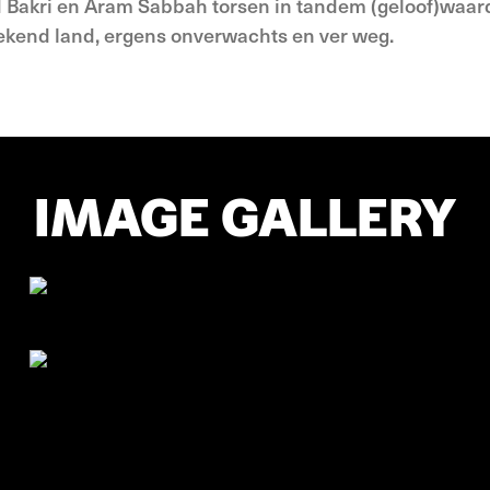
 Bakri en Aram Sabbah torsen in tandem (geloof)waar
bekend land, ergens onverwachts en ver weg.
IMAGE GALLERY