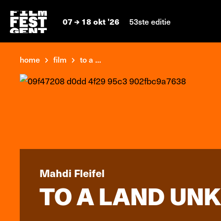
07
18 okt '26
53ste editie
home
film
to a ...
Mahdi Fleifel
TO A LAND UN