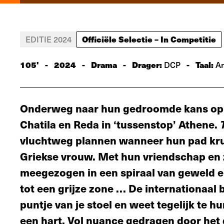
Officiële Selectie – In Competitie
EDITIE 2024
105'
-
2024
-
Drama
-
Drager:
-
Taal:
DCP
Ar
Onderweg naar hun gedroomde kans op e
Chatila en Reda in ‘tussenstop’ Athene.
vluchtweg plannen wanneer hun pad kru
Griekse vrouw. Met hun vriendschap en 
meegezogen in een spiraal van geweld e
tot een grijze zone … De internationaal 
puntje van je stoel en weet tegelijk te h
een hart. Vol nuance gedragen door he