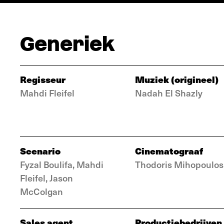
Generiek
Regisseur
Muziek (origineel)
Mahdi Fleifel
Nadah El Shazly
Scenario
Cinematograaf
Fyzal Boulifa, Mahdi
Thodoris Mihopoulos
Fleifel, Jason
McColgan
Sales agent
Productiebedrijven