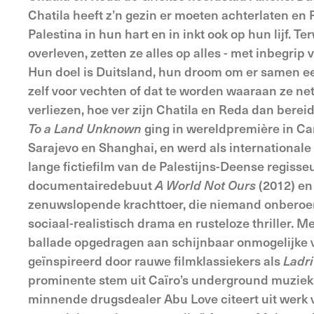
Chatila heeft z’n gezin er moeten achterlaten en
Palestina in hun hart en in inkt ook op hun lijf. 
overleven, zetten ze alles op alles - met inbegri
Hun doel is Duitsland, hun droom om er samen ee
zelf voor vechten of dat te worden waaraan ze n
verliezen, hoe ver zijn Chatila en Reda dan berei
To a Land Unknown
ging in wereldpremière in Ca
Sarajevo en Shanghai, en werd als international
lange fictiefilm van de Palestijns-Deense regisseu
documentairedebuut
A World Not Ours
(2012) en
zenuwslopende krachttoer, die niemand onberoerd
sociaal-realistisch drama en rusteloze thriller. 
ballade opgedragen aan schijnbaar onmogelijke 
geïnspireerd door rauwe filmklassiekers als
Ladri
prominente stem uit Caïro’s underground muzieksc
minnende drugsdealer Abu Love citeert uit werk v