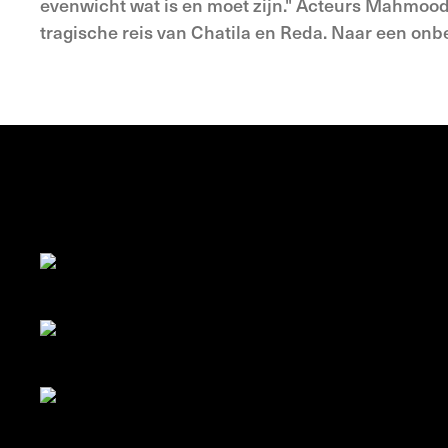
evenwicht wat is en moet zijn." Acteurs Mahmood
tragische reis van Chatila en Reda. Naar een on