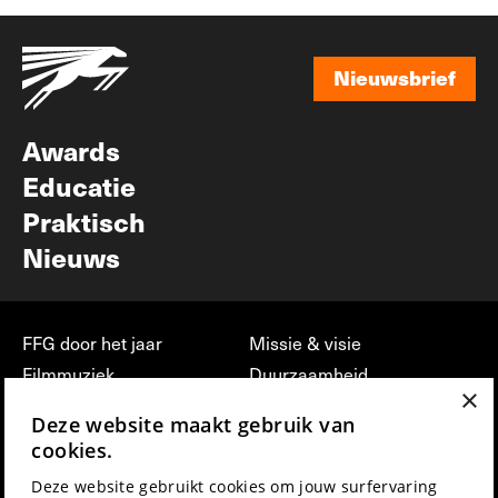
Nieuwsbrief
Nieuwsbrief
Awards
Educatie
Praktisch
Nieuws
FFG door het jaar
Missie & visie
Filmmuziek
Duurzaamheid
×
Partners
Jobs, stages &
Deze website maakt gebruik van
vrijwilligerswerk bij FFG
Press & Industry
cookies.
Contact
Film indienen
Deze website gebruikt cookies om jouw surfervaring
Privacy & Disclaimer