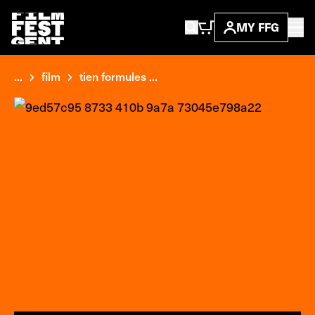
MY FFG
...
film
tien formules ...