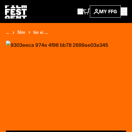
MY FFG
...
film
tie xi ...