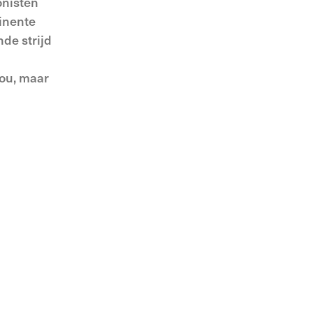
onisten
minente
de strijd
ou, maar