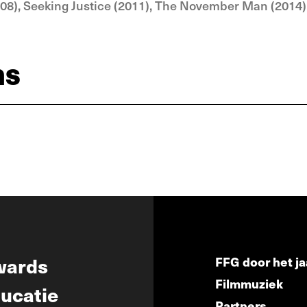
2008), Seeking Justice (2011), The November Man (2014)
ns
wards
FFG door het ja
Filmmuziek
ucatie
Partners