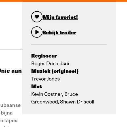
Mijn favoriet!
Bekijk trailer
Regisseur
Roger Donaldson
Unie aan
Muziek (origineel)
Trevor Jones
Met
Kevin Costner, Bruce
Greenwood, Shawn Driscoll
 Cubaanse
 bijna
te tapes