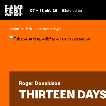
07
18 okt '26
53ste editie
home
film
thirteen days
Roger Donaldson
THIRTEEN DAY