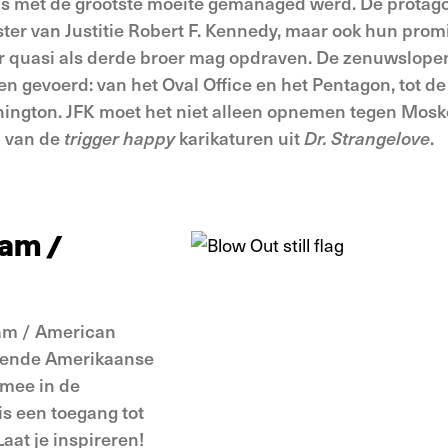
isis met de grootste moeite gemanaged werd. De protag
ister van Justitie Robert F. Kennedy, maar ook hun pro
er quasi als derde broer mag opdraven. De zenuwslopen
n gevoerd: van het Oval Office en het Pentagon, tot de
ington. JFK moet het niet alleen opnemen tegen Mosk
n van de
trigger happy
karikaturen uit
Dr. Strangelove
.
eam /
eam / American
erende Amerikaanse
 mee in de
is een toegang tot
aat je inspireren!