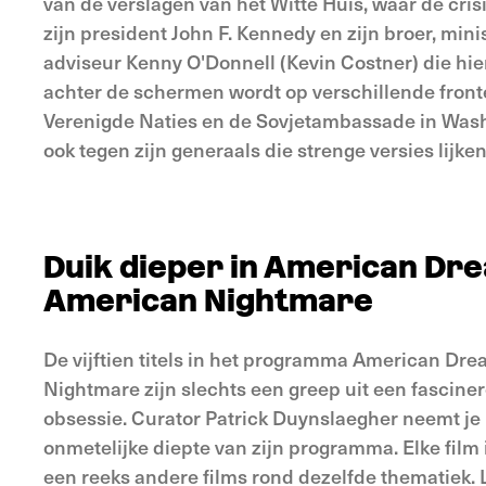
van de verslagen van het Witte Huis, waar de cr
zijn president John F. Kennedy en zijn broer, min
adviseur Kenny O'Donnell (Kevin Costner) die hi
achter de schermen wordt op verschillende fronte
Verenigde Naties en de Sovjetambassade in Wash
ook tegen zijn generaals die strenge versies lijke
Duik dieper in American Dr
American Nightmare
De vijftien titels in het programma American Dr
Nightmare zijn slechts een greep uit een fascin
obsessie. Curator Patrick Duynslaegher neemt je
onmetelijke diepte van zijn programma. Elke film 
een reeks andere films rond dezelfde thematiek. L