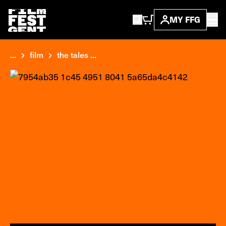
MY FFG
...
film
the tales ...