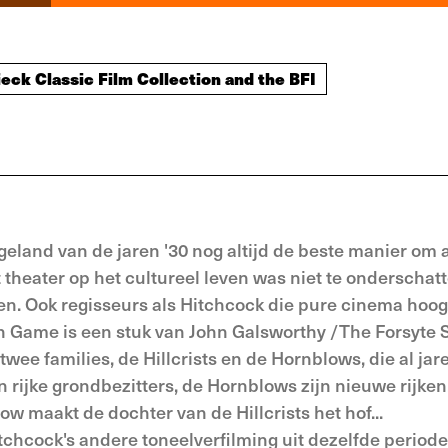
eck Classic Film Collection and the BFI
eland van de jaren '30 nog altijd de beste manier om 
t theater op het cultureel leven was niet te onderschat
en. Ook regisseurs als Hitchcock die pure cinema hoog
n Game is een stuk van John Galsworthy /The Forsyte 
twee families, de Hillcrists en de Hornblows, die al jar
jn rijke grondbezitters, de Hornblows zijn nieuwe rijken
 maakt de dochter van de Hillcrists het hof...
hcock's andere toneelverfilming uit dezelfde periode