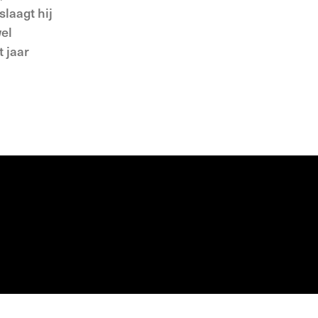
slaagt hij
wel
 jaar