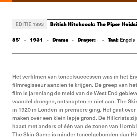
British Hitchcock: The Piper Heidsi
EDITIE 1993
85'
-
1931
-
Drama
-
Drager:
-
Taal:
-
Engels
Het verfilmen van toneelsuccessen was in het Eng
filmregisseur aanzien te krijgen. De greep van he
film is jarenlang de meid van de West End geblev
vaandel droegen, ontsnapten er niet aan. The Ski
in 1920 in Londen in première ging. Het gaat over 
maken over een klein lapje grond. De Hillcrists zi
haast met anders of één van de zonen van Hornblow
The Skin Game is minder toneelgebonden dan Hitc