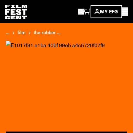
MY FFG
...
film
the robber ...