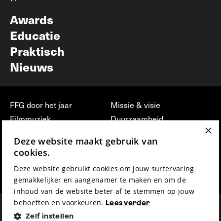
Nieuwsbrief
Awards
Educatie
Praktisch
Nieuws
FFG door het jaar
Missie & visie
Filmmuziek
Duurzaamheid
×
Partners
Jobs, stages &
Deze website maakt gebruik van
vrijwilligerswerk bij FFG
Press & Industry
cookies.
Contact
Film indienen
Deze website gebruikt cookies om jouw surfervaring
Privacy & Disclaimer
Film Fest Friends
gemakkelijker en aangenamer te maken en om de
inhoud van de website beter af te stemmen op jouw
behoeften en voorkeuren.
Lees verder
Zelf instellen