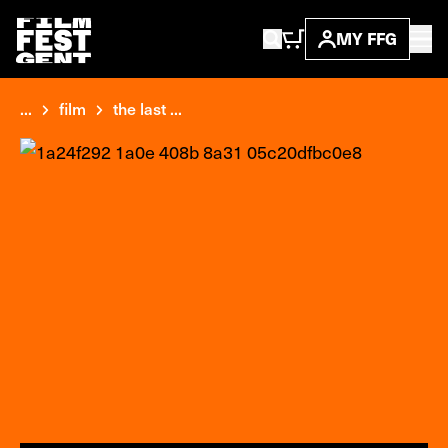
MY FFG
...
film
the last ...