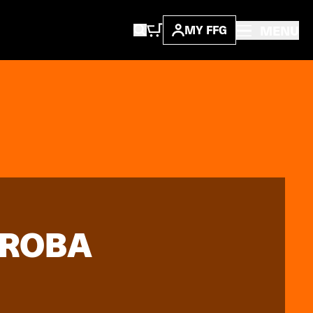
MENU
MY FFG
UROBA