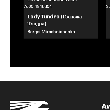
на)
Lady Tundra (Госпожа
Тундра)
Sergei Miroshnichenko
A