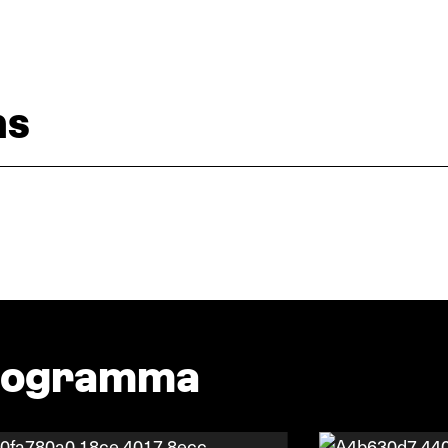
ns
programma