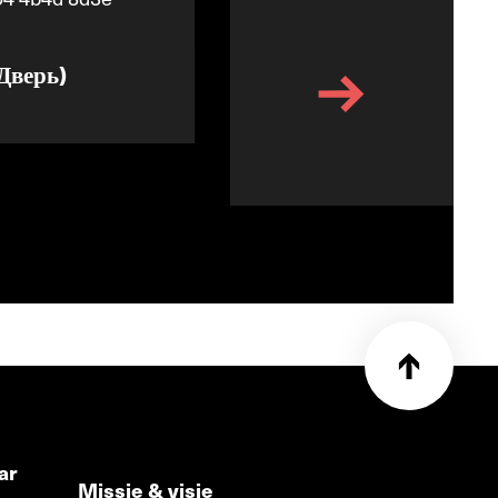
Дверь)
The Lafertovo Poppy
Seller (Лафертовская
маковница)
Elena Petkevich
ar
Missie & visie