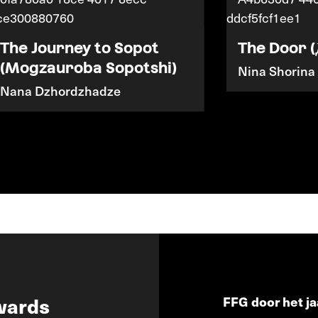
The Journey to Sopot
The Door (
(Mogzauroba Sopotshi)
Nina Shorina
Nana Dzhordzhadze
wards
FFG door het ja