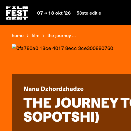
07
18 okt '26
53ste editie
home
film
the journey ...
Nana Dzhordzhadze
THE JOURNEY 
SOPOTSHI)