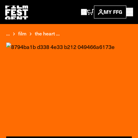
MY FFG
...
film
the heart ...