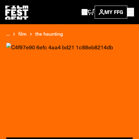
MY FFG
...
film
the haunting