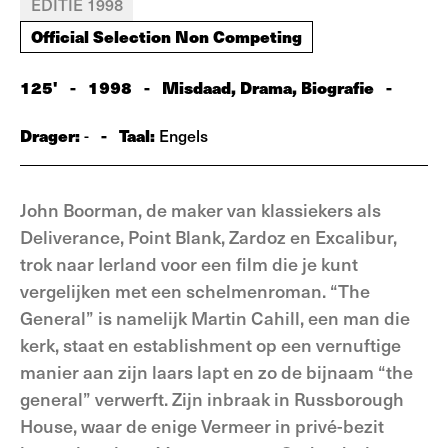
EDITIE 1998
Official Selection Non Competing
125'
-
1998
-
Misdaad, Drama, Biografie
-
Drager:
-
Taal:
-
Engels
John Boorman, de maker van klassiekers als
Deliverance, Point Blank, Zardoz en Excalibur,
trok naar Ierland voor een film die je kunt
vergelijken met een schelmenroman. “The
General” is namelijk Martin Cahill, een man die
kerk, staat en establishment op een vernuftige
manier aan zijn laars lapt en zo de bijnaam “the
general” verwerft. Zijn inbraak in Russborough
House, waar de enige Vermeer in privé-bezit