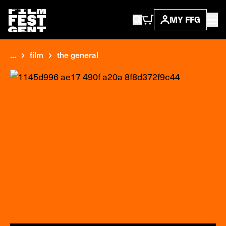
MY FFG
...
film
the general