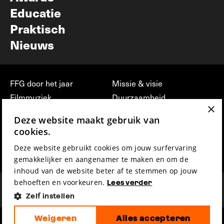
Educatie
Praktisch
Nieuws
FFG door het jaar
Missie & visie
Filmmuziek
Duurzaamheid
×
Partners
Jobs, stages &
Deze website maakt gebruik van
vrijwilligerswerk bij FFG
Press & Industry
cookies.
Contact
Film indienen
Deze website gebruikt cookies om jouw surfervaring
Privacy & Disclaimer
Film Fest Friends
gemakkelijker en aangenamer te maken en om de
inhoud van de website beter af te stemmen op jouw
behoeften en voorkeuren.
Lees verder
Zelf instellen
Weigeren
Alles accepteren